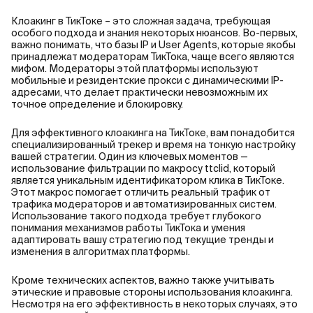
Клоакинг в ТикТоке – это сложная задача, требующая
особого подхода и знания некоторых нюансов. Во-первых,
важно понимать, что базы IP и User Agents, которые якобы
принадлежат модераторам ТикТока, чаще всего являются
мифом. Модераторы этой платформы используют
мобильные и резидентские прокси с динамическими IP-
адресами, что делает практически невозможным их
точное определение и блокировку.
Для эффективного клоакинга на ТикТоке, вам понадобится
специализированный трекер и время на тонкую настройку
вашей стратегии. Один из ключевых моментов —
использование фильтрации по макросу ttclid, который
является уникальным идентификатором клика в ТикТоке.
Этот макрос помогает отличить реальный трафик от
трафика модераторов и автоматизированных систем.
Использование такого подхода требует глубокого
понимания механизмов работы ТикТока и умения
адаптировать вашу стратегию под текущие тренды и
изменения в алгоритмах платформы.
Кроме технических аспектов, важно также учитывать
этические и правовые стороны использования клоакинга.
Несмотря на его эффективность в некоторых случаях, это