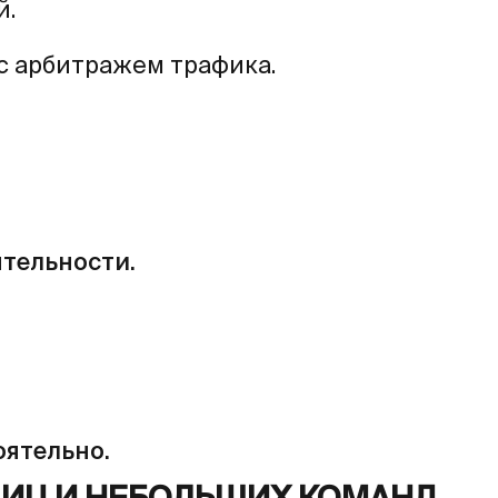
й.
 с арбитражем трафика.
ятельности.
оятельно.