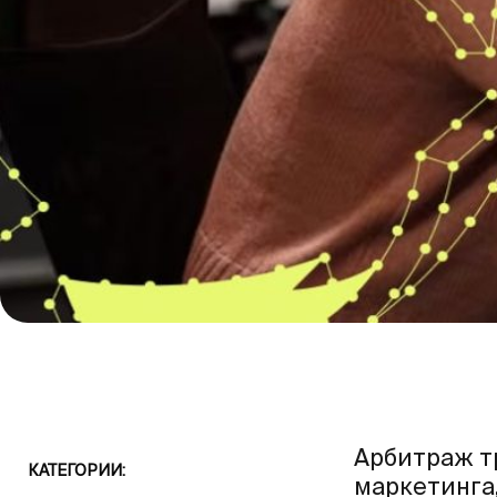
Арбитраж т
КАТЕГОРИИ:
маркетинга