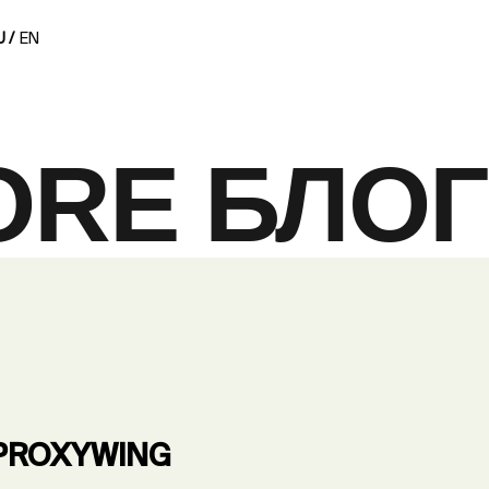
 /
EN
ORE БЛОГ
PROXYWING