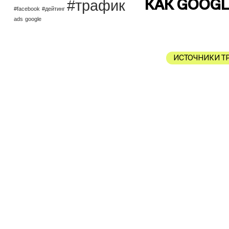
#трафик
КАК GOOGL
#facebook
#дейтинг
ads
google
ИСТОЧНИКИ Т